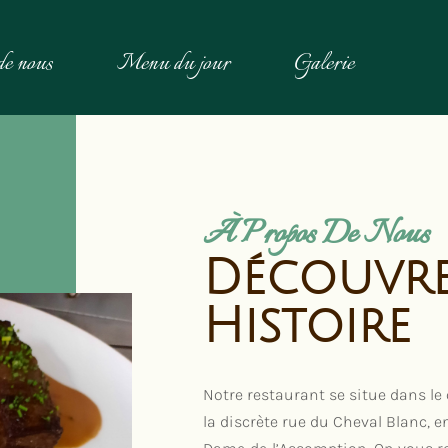
de nous
Menu du jour
Galerie
À Propos De Nous
Découvre
Histoire
Notre restaurant se situe dans le
la discrète rue du Cheval Blanc, e