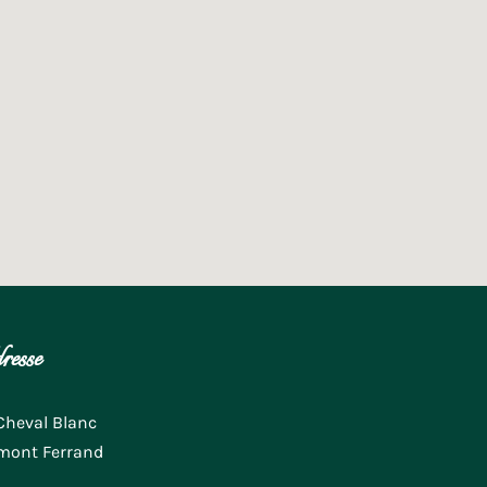
resse
Cheval Blanc
mont Ferrand